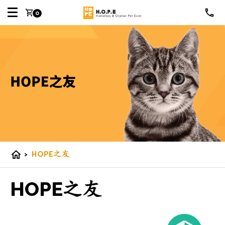
shopping_cart
0
>
HOPE之友
home
HOPE之友