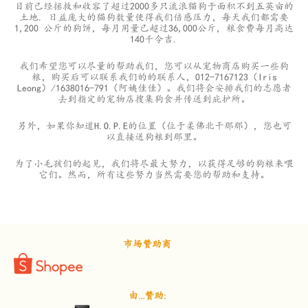
目前已经拯救和收容了超过2000多只流浪猫狗于面积不到五英亩的
土地. 日益庞大的猫狗数量使得我们倍感压力，每天我们都需要
1,200 公斤的狗饼，每月用量已超过36,000公斤, 粮食费每月高达
140千令吉.
我们希望您可以尽量的帮助我们，您可以从宠物商店购买一些狗
粮，购买后可以联系我们的的联系人，012-7167123（Iris
Leong）/1638016-791（阿姨佳佳）。我们将会安排我们的志愿者
去到指定的宠物店搜集狗食并传送到庇护所。
另外，如果你知道H.O.P.E的位置（位于柔佛北干那那），您也可
以直接送狗粮到那里。
为了小毛孩们的起见，我们将尽最大努力，以获得足够的狗粮来喂
它们。然而，所有这些努力当然需要您的帮助和支持。
市场赞助商
由...赞助: