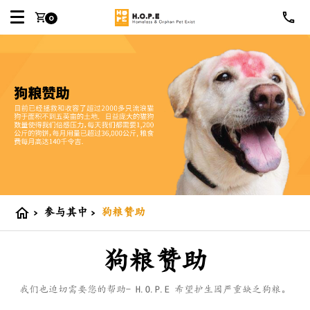
shopping_cart
0
>
参与其中
>
狗粮赞助
home
狗粮赞助
我们也迫切需要您的帮助- H.O.P.E 希望护生园严重缺乏狗粮。